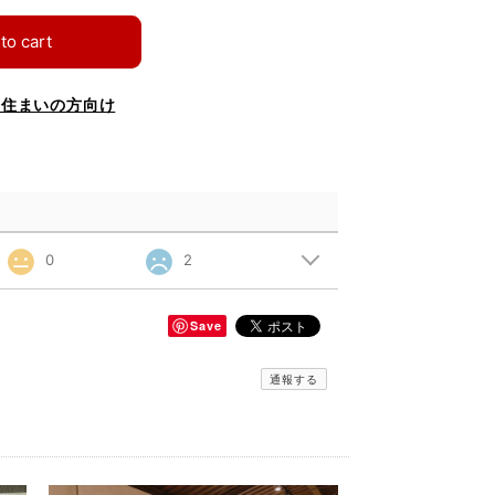
to cart
お住まいの方向け
0
2
Save
通報する