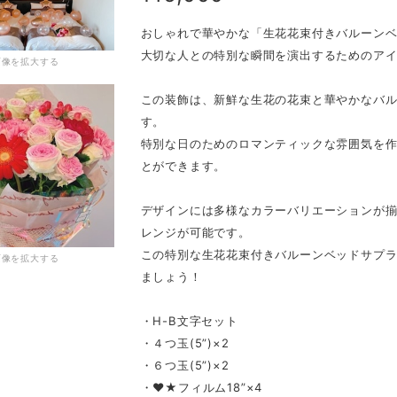
おしゃれで華やかな「生花花束付きバルーン
大切な人との特別な瞬間を演出するためのア
画像を拡大する
この装飾は、新鮮な生花の花束と華やかなバ
す。
特別な日のためのロマンティックな雰囲気を
とができます。
デザインには多様なカラーバリエーションが
レンジが可能です。
この特別な生花花束付きバルーンベッドサプ
画像を拡大する
ましょう！
・H-B文字セット
・４つ玉(5”)×2
・６つ玉(5”)×2
・❤★フィルム18”×4