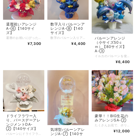
還暦祝いアレンジ
数字入りバルーンア
A-⑥【140サイ
レンジA-⑧【140
ズ】
サイズ】
バルーンアレンジ
還暦のお祝いにぴったりのアレンジメントです。還暦カラーのレッドメイン♪ 還暦祝いアレンジ60A-⑮で特別な瞬間を演出しましょう！ 大切な還暦のお祝いにふさわしいアレンジメントです！ 華やかな色合いの花々と共に、お祝いの気持ちを贈ります。特別な瞬間を華やかに彩るこのアレンジメントは、長年の感謝の気持ちを一層引き立てます。 心を込めたオリジナルのギフトを作成し、大切な方への特別な思いを伝えましょう。 その他、ご要望やご質問がありましたらぜひお気軽にお問い合わせください。大切な方の還暦祝いをより一層盛り上げるお手伝いをさせていただきます！
数字のバルーン入りアレンジです！成人の記念や誕生日に！ **数字入りバルーンアレンジ！特別な瞬間を華やかに彩りましょう！** 大切なシーンにぴったりの数字入りバルーンアレンジが登場です！お誕生日や記念日、特別なイベントなど、さまざまな場面に合わせて、お祝いの気持ちをこのバルーンで表現します。数字が入ったデザインは、贈られた方にさらに特別な気持ちを届けることでしょう！ その他、ご要望やご質問がありましたら、ぜひお気軽にお問い合わせください。特別な瞬間を心に残る素敵なものにするため、全力でお手伝いいたします！ お祝いの心を形にするこのアレンジ、ぜひご検討ください！
（小サイズ50ｃ
¥7,300
¥4,400
ｍ）【80サイズ】
A-③
イルカのバルーンを使用したバースデーバルーンアレンジ！特別なひとときを華やかに演出します！ 大切なシーンを彩るバルーンアレンジが登場！お誕生日や記念日、イベントなど、様々な場面で大活躍するこのアイテムは、贈られた方の心を掴むこと間違いなしです！ 小さめのサイズですが存在感は抜群！カラフルなバルーンはお好きな色を選ぶことができ、お客様のご要望にお応えして作成できます。心を込めたプレゼントとして、喜んでもらえること間違いなしです！ その他、ご要望やご質問がありましたらお気軽にお問い合わせください。大切な瞬間をさらに盛り上げるお手伝いをさせていただきます！オリジナルの色やデザイン選択も、お楽しみのひとつです。ぜひ特別なギフトを心ゆくまでお楽しみください！ 高さ50ｃｍ～60ｃｍ（真ん中のバースデーバルーンは季節によってデザインが変わります）
¥6,400
ドライフラワー入
豪華！！BIG生花の
り、バースデーアレ
みアレンジSA-②
ンジメントDA-
たくさんお花で、ボリュームもあり、生花のみの豪華アレンジメト！！ キャバクラやラウンジなど、夜のお仕事をされている女の子にも喜ばれます ※市内配達のみ、県外配送不可
②【140サイズ】
気球型バルーンアレ
¥12,000
ンジA-⑦【140サ
バルーンにドライフラワーが入ったおしゃれな今海外でも人気のあるアレンジ♪ お誕生日に人気のアレンジです。 高さ50cmくらいです 彼女に特別なプレゼントとしても喜ばれます