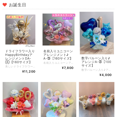
お誕生日
ドライフラワー入り
名前入りユニコーン
HappyBirthdayア
アレンジメント♪
数字バルーン入り♪
レンジメントDA‐
A-㉘【160サイズ】
アレンジA-㉖【100
⑥【160サイズ】
名前入りユニコーンアレンジメント♪ で特別な瞬間を彩ろう！ キュートなユニコーンのデザインが魅力の「ユニコーンアレンジメント♪」が新登場です！ お子さまの誕生日や記念日、特別なイベントにぴったりのアイテムとして、多くのシーンでご利用いただけます。 このアレンジメントには、名前入りのパーソナライズされたバルーンが含まれています。 贈る側の思いをしっかりと伝えられる特別なアイテムで、受け取った方の瞬間を一層鮮やかに演出します。 ユニコーンの可愛らしさと、色とりどりの華やかなデザインが融和し、見る人すべてに笑顔をもたらします。 大切な気持ちをこのアレンジメントで共に分かち合い、感動的なひとときを楽しみましょう！ もしご要望やご質問がございましたら、お気軽にお問い合わせください。 心を込めた贈り物となるよう、お手伝いさせていただきます！ ※お名前はフリースペースまた備考欄にご記入ください。 ※造花の色、種類はお任せいただくことがありますので、あらかじめご了承ください。
サイズ】
美しいドライフラワーがふんだんに使用された「ドライフラワー入りHappyBirthdayアレンジメント」が新たに登場です！誕生日のお祝いを始め、特別な記念日やセレモニーにもぴったりなアイテムとして、多くのシーンで活躍します。 このアレンジメントには、贈る方の気持ちを表現するために、特別なメッセージを添えることができます。色とりどりのドライフラワーが奏でる美しいハーモニーが、受け取ってくださる方の心に響き、忘れられないひとときを演出します。 ドライフラワーの自然の美しさを活かしたユニークなデザインは、どんな場面でも華やかさを添えることができます。このアレンジメントで、大切な人との素敵な瞬間を一緒に楽しみ、特別な思い出を分かち合いましょう！ ご要望やご質問がございましたら、お気軽にお問い合わせください。心を込めた贈り物をお届けするお手伝いをさせていただきます！ ※バルーンに入れるお名前とメッセージカードをご希望の方は、備考欄にご記入ください。 ※使用するドライフラワーの種類は入荷状況により異なる場合がございますので、ご了承ください。
¥7,800
数字バルーン入り♪アレンジで特別な瞬間を華やかに演出！ 色とりどりのバルーンが贈られた方の笑顔を引き出す、数字バルーン入り♪アレンジが新登場です！ お誕生日や記念日、祝賀イベントなど、さまざまなシーンでのご利用に最適なアイテムです！ このアレンジは、数字バルーンが特別なメッセージを伝える一方で、他のカラーやデザインのバルーンが心を弾ませます。 あなたの大切な気持ちを伝え、感動的な瞬間を共に楽しみましょう。 その他、ご要望やご質問がございましたらお気軽にお問い合わせください。 特別な瞬間を一層盛り上げるお手伝いをさせていただきます！ あなたの思いを込めた贈り物を心を込めてお届けします！ ※備考欄に数字の記載をお願い致します ※メッセージカードをご希望のお客様は数字と合わせて備考欄にご記載をお願いします ※数字を２桁以上にしたい場合はオプションにて必要数をお選びください ※数字バルーンのカラーはお任せになります
¥11,200
¥4,000