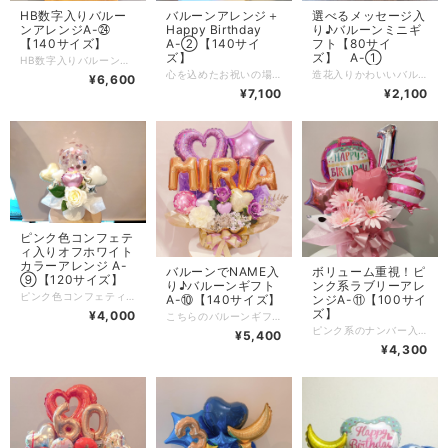
HB数字入りバルー
バルーンアレンジ＋
選べるメッセージ入
ンアレンジA-㉔
Happy Birthday
り♪バルーンミニギ
【140サイズ】
A-②【140サイ
フト【80サイ
ズ】
ズ】 A-①
HB数字入りバルーンアレンジ！特別な誕生日を盛り上げる贈り物です！ お誕生日祝いにぴったりなHB数字入りバルーンアレンジが新登場！数字のバルーンが華やかさを添え、特別な日を彩ります。贈られた方の心に残る、素敵なプレゼントになること間違いなしです！ 名入れも可能なので、あなただけのオリジナルギフトを作ることができます。贈る相手の名前を入れることで、より特別感を高めましょう。お祝いのシーンを引き立てるバルーンアレンジで、心に残る瞬間を演出しましょう。 その他、ご要望やご質問がございましたらぜひお気軽にお問い合わせください。大切な瞬間を一層盛り上げるお手伝いをさせていただきます！ アレンジに入れたい数字を備考欄にご記載をお願いします。(２桁まで) 名入れをご希望のお客様はオプションをご選択いただき、備考欄にご希望の文字をご記載ください。文字色はご指定がない場合は白になります。指定がある場合は黒・ゴールド・シルバーの中でお色をご指定いただき備考欄にご記載をお願いします。バルーンの色やデザインについてもご希望がございましたら、ぜひお知らせください。
心を込めたお祝いの場を彩るバルーンアレンジです！ 色とりどりのバルーンが贈られた方の笑顔を引き出し、誕生日のお祝いのシーンをより特別なものにします。 このアレンジには「Happy Birthday」のメッセージバルーンが含まれており、贈る方の気持ちをしっかりと伝えます。一緒にアレンジされたカラフルなバルーンが、心を弾ませる演出をお約束します。 その他、ご要望やご質問がございましたらお気軽にお問い合わせください。 特別な瞬間を一層盛り上げるお手伝いをさせていただきます！ あなたの思いを込めた贈り物を心を込めてお届けします！ ※造花の種類は季節やイメージにより変わりますのでご了承ください。 ※メッセージカードをご希望の方は備考欄にご記入をお願い致します。 ※ベースカラー以外のバルーンはおまかせになります。ご了承ください
造花入りかわいいバルーンのミニギフト！トップのバルーンカラーもお選びいただけます！ ★約20ｃｍ～25ｃｍ（造花は季節によって変更あります) メッセージ多数ご用意あります★ ・お疲れ様でした ・卒園おめでとう ・卒業おめでとう ・ありがとう ・寿 ・祝 ・お母さんありがとう ・いつまでもお元気で ・Happy Birthday ・入学おめでとう ・congrats ・ballet ・dance etc... その他ご要望などお気軽にお問い合わせください！
¥6,600
¥7,100
¥2,100
ピンク色コンフェテ
ィ入りオフホワイト
カラーアレンジ A-
バルーンでNAME入
ボリューム重視！ピ
⑨【120サイズ】
り♪バルーンギフト
ンク系ラブリーアレ
ピンク色コンフェティ入りオフホワイトカラーアレンジが新登場！ 特別な瞬間をさらに愛らしく彩るアイテムです。 このオフホワイトカラーアレンジは、優しいオフホワイトにピンク色のコンフェティが美しく溶け込んだデザインが特徴で、誕生日やイベント、そして日常のデコレーションに最適。飾るだけで、空間が一気に華やかに変身！大切な人との特別な時間を、さらに素敵に演出しましょう！ ※こちらの商品は、アレンジのカラー選択ができません。
A-⑩【140サイズ】
ンジA-⑪【100サイ
ズ】
¥4,000
こちらのバルーンギフトは、カラフルでかわいいデザインに加え、名前バルーンが特徴です。誕生日やお祝い事、特別なイベントなどにぴったりで、飾るだけで空間が一気に華やかに変身！お子様から大人まで楽しめるアイテムで、思い出に残る瞬間を演出しましょう！ 文字バルーンのカラーはゴールドとシルバーの２種類！！ 2文字〜6文字まで対応可能です！ ※表示されている価格は2文字の価格になります 3文字以降はオプションをご選択ください 造花とバルーンを組み合わせたギフトになります。 全体カラーご希望の場合やメッセージカードの内容は、備考欄にご記載下さい
ピンク系のナンバー入りバルーンアレンジになります。 お誕生日にぜひ！ 数字バルーンはゴールドorシルバーからお選びいただけます。 2桁も対応可能です！ ※オプションで数字バルーンの数をご変更ください ※HappyBirthdayのバルーンのデザインが変わる場合があります
¥5,400
¥4,300