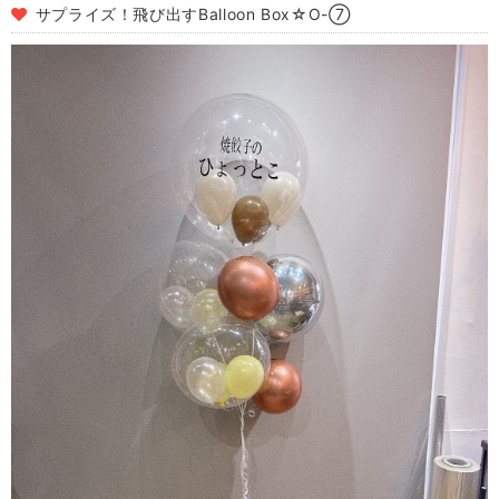
サプライズ！飛び出すBalloon Box☆O-⑦