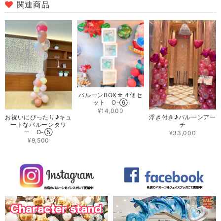
関連商品
バルーンBOX☆４個セ
ット O-⑥
¥14,000
お祝いにぴったり♪キュ
浮き付き♪バルーンアー
ートなバルーンタワ
チ
ー O-⑤
¥33,000
¥9,500