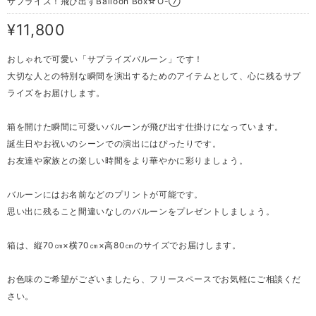
サプライズ！飛び出すBalloon Box☆O-⑦
¥11,800
おしゃれで可愛い「サプライズバルーン」です！
大切な人との特別な瞬間を演出するためのアイテムとして、心に残るサプ
ライズをお届けします。
箱を開けた瞬間に可愛いバルーンが飛び出す仕掛けになっています。
誕生日やお祝いのシーンでの演出にはぴったりです。
お友達や家族との楽しい時間をより華やかに彩りましょう。
バルーンにはお名前などのプリントが可能です。
思い出に残ること間違いなしのバルーンをプレゼントしましょう。
箱は、縦70㎝×横70㎝×高80㎝のサイズでお届けします。
お色味のご希望がございましたら、フリースペースでお気軽にご相談くだ
さい。