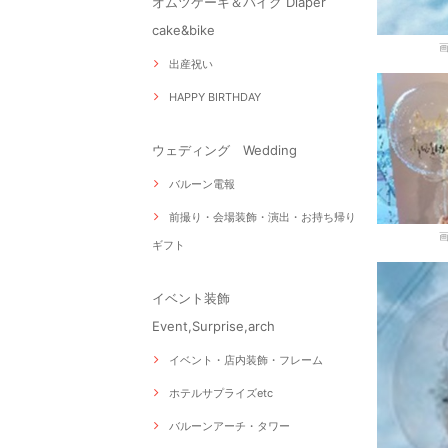
オムツケーキ＆バイク Diaper
cake&bike
出産祝い
HAPPY BIRTHDAY
ウェディング Wedding
バルーン電報
前撮り・会場装飾・演出・お持ち帰り
ギフト
イベント装飾
Event,Surprise,arch
イベント・店内装飾・フレーム
ホテルサプライズetc
バルーンアーチ・タワー