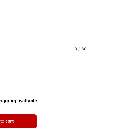
0
/
30
shipping available
to cart