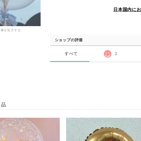
日本国内に
画像を拡大する
ショップの評価
すべて
3
商品