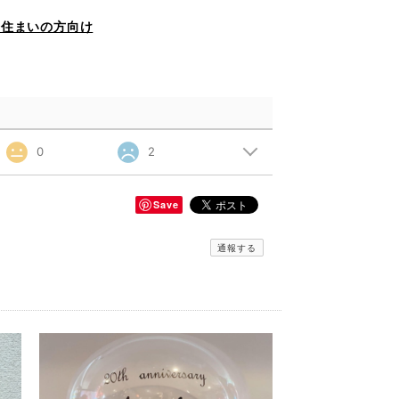
お住まいの方向け
0
2
Save
通報する