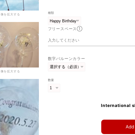
種類
画像を拡大する
フリースペース①
数字バルーンカラー
画像を拡大する
数量
International 
Add 