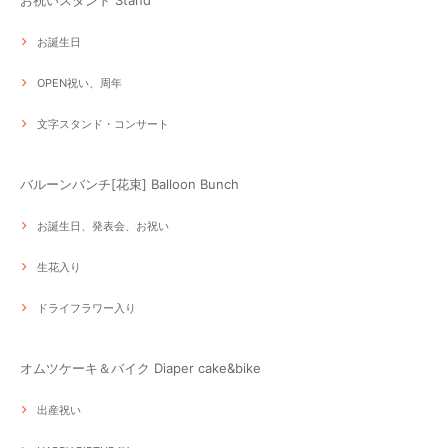
お祝いスタンド Stand
お誕生日
OPEN祝い、周年
文字スタンド・コンサート
バルーンバンチ[花束] Balloon Bunch
お誕生日、発表会、お祝い
生花入り
ドライフラワー入り
オムツケーキ＆バイク Diaper cake&bike
出産祝い