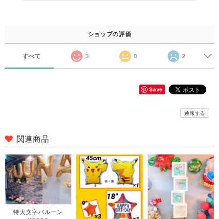
ショップの評価
すべて
3
0
2
Save
通報する
関連商品
特大文字バルーン