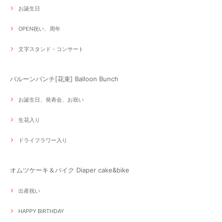
お誕生日
OPEN祝い、周年
文字スタンド・コンサート
バルーンバンチ[花束] Balloon Bunch
お誕生日、発表会、お祝い
生花入り
ドライフラワー入り
オムツケーキ＆バイク Diaper cake&bike
出産祝い
HAPPY BIRTHDAY