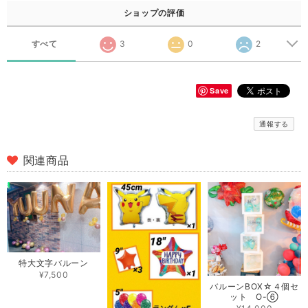
ショップの評価
すべて
3
0
2
Save
通報する
関連商品
特大文字バルーン
¥7,500
バルーンBOX☆４個セ
ット O-⑥