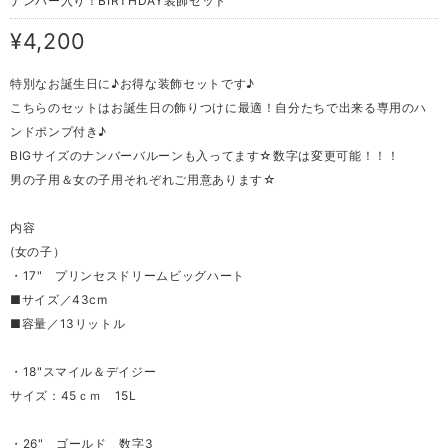
ナンバー入り！BIRTHDAY装飾セット
¥4,200
特別なお誕生日に♪お得な装飾セットです♪
こちらのセットはお誕生日の飾りつけに最適！自分たちで出来る専用のハ
ンドポンプ付き♪
BIGサイズのナンバーバルーンも入ってます☆数字は変更可能！！！
男の子用＆女の子用それぞれご用意あります☆
内容
(女の子）
・17" プリンセスドリームビッグハート
■サイズ／43cm
■容量／13リットル
・18"スマイル＆デイジー
サイズ：45ｃｍ 15L
・26" ゴールド 数字3