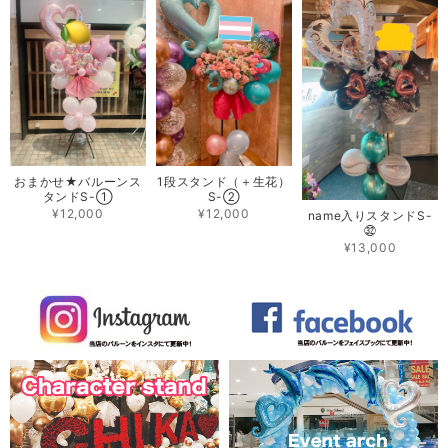
おまかせ★バルーンス
1段スタンド（＋生花）
タンドS-①
S-②
¥12,000
¥12,000
name入りスタンドS-
㉜
¥13,000