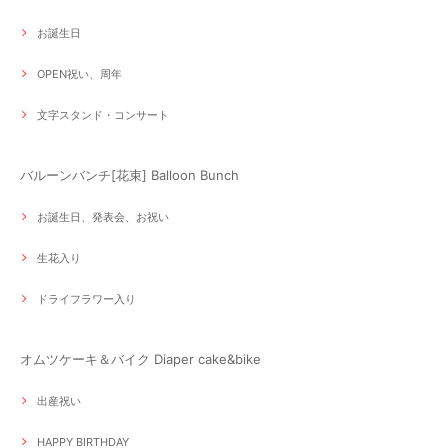
お誕生日
OPEN祝い、周年
文字スタンド・コンサート
バルーンバンチ[花束] Balloon Bunch
お誕生日、発表会、お祝い
生花入り
ドライフラワー入り
オムツケーキ＆バイク Diaper cake&bike
出産祝い
HAPPY BIRTHDAY