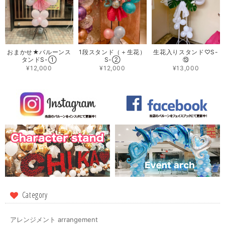
おまかせ★バルーンス
1段スタンド（＋生花）
生花入りスタンド♡S-
タンドS-①
S-②
⑬
¥12,000
¥12,000
¥13,000
Category
アレンジメント arrangement