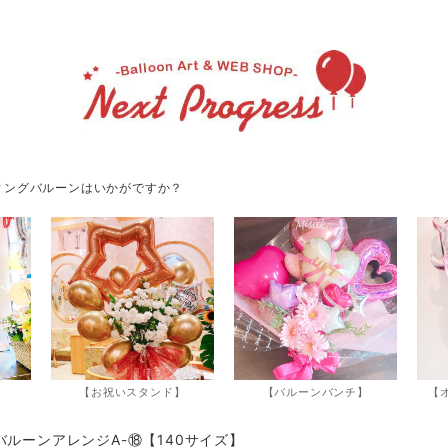
ィングバルーンはいかがですか？
】
【お祝いスタンド】
【バルーンバンチ】
【
NバルーンアレンジA-⑱【140サイズ】