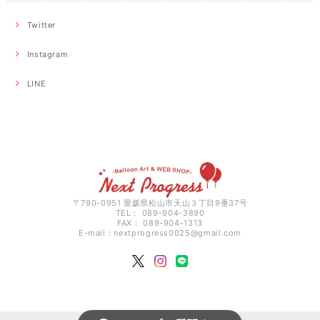
Twitter
Instagram
LINE
〒790-0951 愛媛県松山市天山３丁目9番37号
TEL： 089-904-3890
FAX： 089-904-1313
E-mail：
nextprogress0025@gmail.com