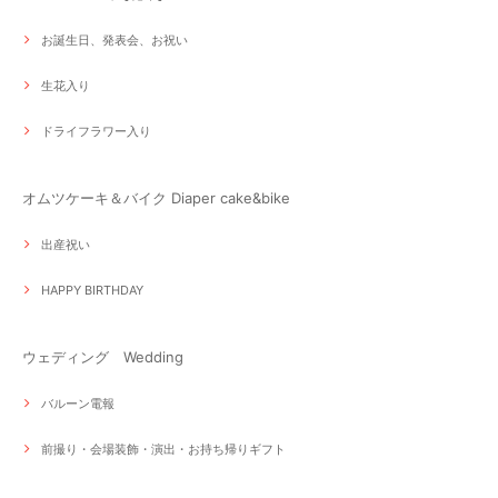
お誕生日、発表会、お祝い
生花入り
ドライフラワー入り
オムツケーキ＆バイク Diaper cake&bike
出産祝い
HAPPY BIRTHDAY
ウェディング Wedding
バルーン電報
前撮り・会場装飾・演出・お持ち帰りギフト