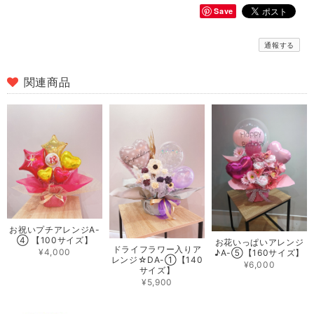
Save
通報する
関連商品
お祝いプチアレンジA-
④ 【100サイズ】
お花いっぱいアレンジ
ドライフラワー入りア
¥4,000
♪A-⑤【160サイズ】
レンジ☆DA-①【140
¥6,000
サイズ】
¥5,900