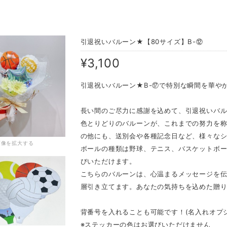
引退祝いバルーン★【80サイズ】B-⑫
¥3,100
引退祝いバルーン★B-⑰で特別な瞬間を華や
長い間のご尽力に感謝を込めて、引退祝いバ
色とりどりのバルーンが、これまでの努力を
の他にも、送別会や各種記念日など、様々な
画像を拡大する
ボールの種類は野球、テニス、バスケットボー
びいただけます。
こちらのバルーンは、心温まるメッセージを
層引き立てます。あなたの気持ちを込めた贈
背番号を入れることも可能です！(名入れオプ
※ステッカーの色はお選びいただけません