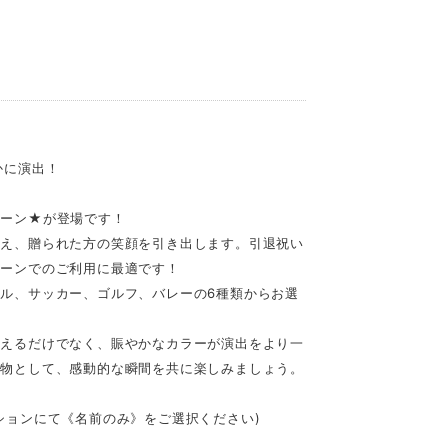
かに演出！
ルーン★が登場です！
称え、贈られた方の笑顔を引き出します。引退祝い
シーンでのご利用に最適です！
ル、サッカー、ゴルフ、バレーの6種類からお選
伝えるだけでなく、賑やかなカラーが演出をより一
り物として、感動的な瞬間を共に楽しみましょう。
ションにて《名前のみ》をご選択ください)